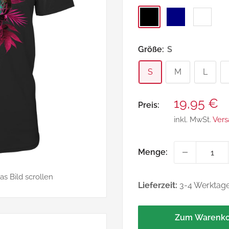
Black
Navy
White
Größe:
S
S
M
L
Sonderpr
19,95 €
Preis:
inkl. MwSt.
Vers
Menge:
 Bild scrollen
Lieferzeit:
3-4 Werktag
Zum Warenko