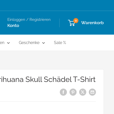
Einloggen / Registrieren
0
Warenkorb
Konto
en
Geschenke
Sale %
ihuana Skull Schädel T-Shirt