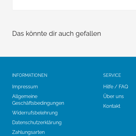
Steffen Schmitt
Sulzburgstr. 35
72636 Frickenhausen
Das könnte dir auch gefallen
E-Mai: info@binya.de
INFORMATIONEN
SERVICE
Impressum
Hilfe / FAQ
Allgemeine
Über uns
Geschäftsbedingungen
Kontakt
Widerrufsbelehrung
Datenschutzerklärung
Zahlungsarten