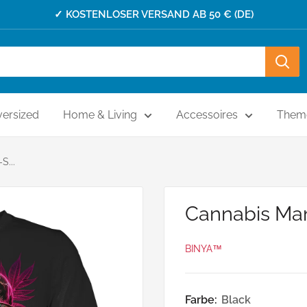
✓ KOSTENLOSER VERSAND AB 50 € (DE)
ersized
Home & Living
Accessoires
Them
S...
Cannabis Mar
BINYA™
Farbe:
Black