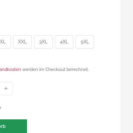
XL
XXL
3XL
4XL
5XL
eis
andkosten
werden im Checkout berechnet.
e
rb