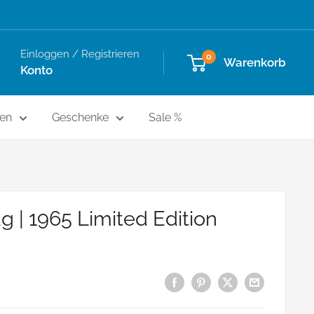
Einloggen / Registrieren
0
Warenkorb
Konto
en
Geschenke
Sale %
g | 1965 Limited Edition