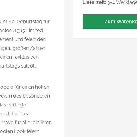
Lieferzeit:
3-4 Werktag
zum 60. Geburtstag für
Zum Warenko
nten „1965 Limited
tement und feiert den
ligen, großen Zahlen
 einem exklusiven
rtstags stilvoll
Hoodie für einen hohen
 Feiern des besonderen
das perfekte
nd dabei das
ave für alle, die ihren
oolen Look feiern