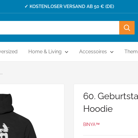
✓ KOSTENLOSER VERSAND AB 50 € (DE)
ersized
Home & Living
Accessoires
Them
..
60. Geburtsta
Hoodie
BINYA™