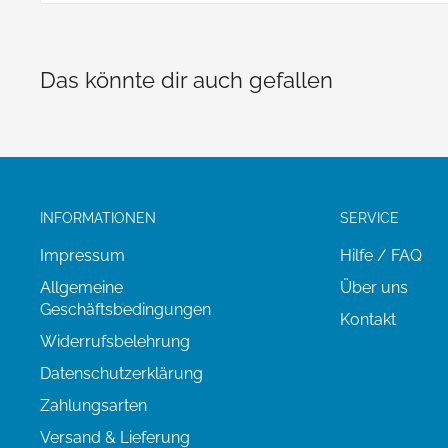
Steffen Schmitt
Sulzburgstr. 35
72636 Frickenhausen
Das könnte dir auch gefallen
E-Mai: info@binya.de
INFORMATIONEN
SERVICE
Impressum
Hilfe / FAQ
Allgemeine
Über uns
Geschäftsbedingungen
Kontakt
Widerrufsbelehrung
Datenschutzerklärung
Zahlungsarten
Versand & Lieferung