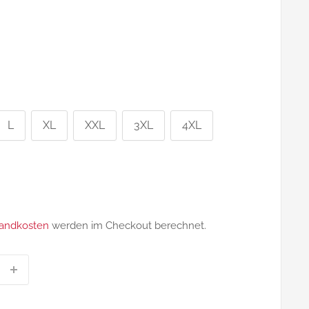
L
XL
XXL
3XL
4XL
eis
andkosten
werden im Checkout berechnet.